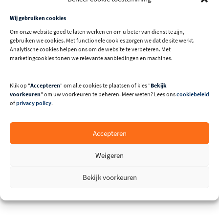
Van plan uitwerking tot de oplevering van de afzuiginstallatie,
alles is door ons in eigen beheer door Talen Machines B.V.
Wij gebruiken cookies
uitgevoerd.
Om onze website goed te laten werken en om u beter van dienst te zijn,
gebruiken we cookies. Met functionele cookies zorgen we dat de site werkt.
Analytische cookies helpen ons om de website te verbeteren. Met
marketingcookies tonen we relevante aanbiedingen en machines.
Klik op "
Accepteren
" om alle cookies te plaatsen of kies "
Bekijk
voorkeuren
" om uw voorkeuren te beheren. Meer weten? Lees ons
cookiebeleid
of
privacy policy
.
Accepteren
Weigeren
Bekijk voorkeuren