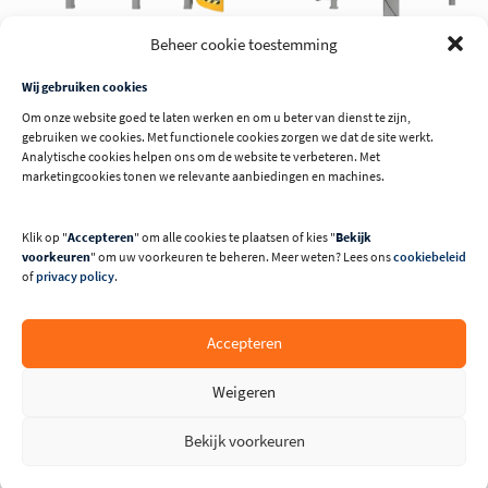
Beheer cookie toestemming
Wij gebruiken cookies
CNC bewerkingscentrum Essetre Techno Fast
Om onze website goed te laten werken en om u beter van dienst te zijn,
gebruiken we cookies. Met functionele cookies zorgen we dat de site werkt.
Analytische cookies helpen ons om de website te verbeteren. Met
Techno Fast is een veelzijdig, snel en compact NC-
marketingcookies tonen we relevante aanbiedingen en machines.
bewerkingscentrum voor het verwerken van balken voor de
houtconstructiebouw met maximale afmetingen van
620x250mm (HxB) en een lengte die kan worden
Klik op "
Accepteren
" om alle cookies te plaatsen of kies "
Bekijk
voorkeuren
" om uw voorkeuren te beheren. Meer weten? Lees ons
cookiebeleid
geconfigureerd volgens de behoeften van de klant.
of
privacy policy
.
Type
Techno Fast
Accepteren
BEKIJK MACHINE
Weigeren
Bekijk voorkeuren