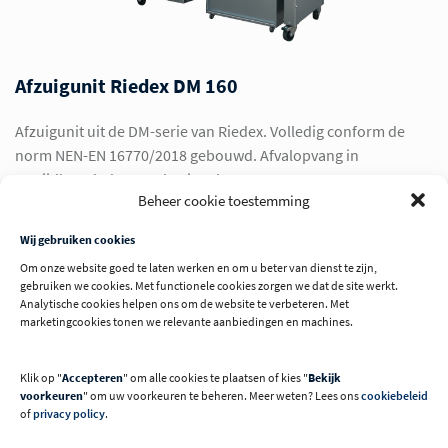
Afzuigunit Riedex DM 160
Afzuigunit uit de DM-serie van Riedex. Volledig conform de
norm NEN-EN 16770/2018 gebouwd. Afvalopvang in
verrijdbare bak, met plastic zak.
Beheer cookie toestemming
Type
DM 160
Wij gebruiken cookies
Om onze website goed te laten werken en om u beter van dienst te zijn,
BEKIJK MACHINE
gebruiken we cookies. Met functionele cookies zorgen we dat de site werkt.
Analytische cookies helpen ons om de website te verbeteren. Met
marketingcookies tonen we relevante aanbiedingen en machines.
Klik op "
Accepteren
" om alle cookies te plaatsen of kies "
Bekijk
voorkeuren
" om uw voorkeuren te beheren. Meer weten? Lees ons
cookiebeleid
of
privacy policy
.