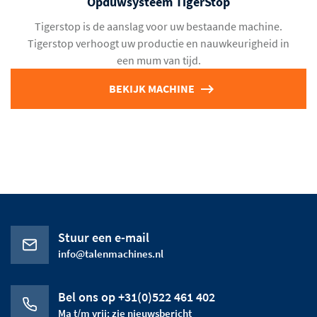
Opduwsysteem TigerStop
Tigerstop is de aanslag voor uw bestaande machine.
Tigerstop verhoogt uw productie en nauwkeurigheid in
een mum van tijd.
BEKIJK MACHINE
Stuur een e-mail
info@talenmachines.nl
Bel ons op +31(0)522 461 402
Ma t/m vrij: zie nieuwsbericht