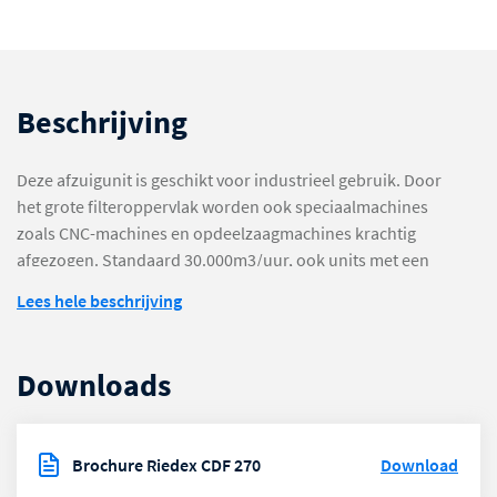
Beschrijving
Deze afzuigunit is geschikt voor industrieel gebruik. Door
het grote filteroppervlak worden ook speciaalmachines
zoals CNC-machines en opdeelzaagmachines krachtig
afgezogen. Standaard 30.000m3/uur, ook units met een
(veel) hogere capaciteit leverbaar. Laagvermogen,
Lees hele beschrijving
fluisterstil, hoge zuigkracht door HR-ventilator en
vergroot filteroppervlak, snelstart, onderdruk unit
volgens ATEX en inclusief containeraansluiting.
Downloads
Brochure Riedex CDF 270
Download