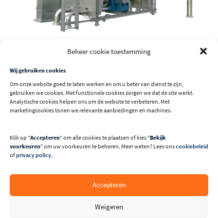
Beheer cookie toestemming
Details en toebehoren
Wij gebruiken cookies
Om onze website goed te laten werken en om u beter van dienst te zijn,
Bekijk alle afbeeldingen
gebruiken we cookies. Met functionele cookies zorgen we dat de site werkt.
Analytische cookies helpen ons om de website te verbeteren. Met
marketingcookies tonen we relevante aanbiedingen en machines.
Klik op "
Accepteren
" om alle cookies te plaatsen of kies "
Bekijk
voorkeuren
" om uw voorkeuren te beheren. Meer weten? Lees ons
cookiebeleid
of
privacy policy
.
Accepteren
Weigeren