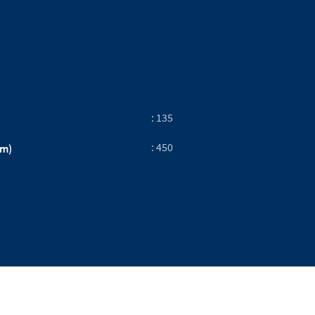
: 135
: 450
mm)