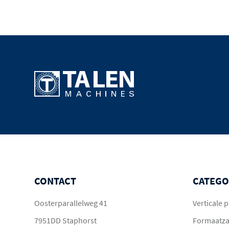
CONTACT
CATEGO
Oosterparallelweg 41
Verticale
7951DD Staphorst
Formaatz