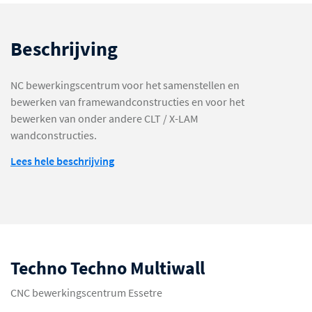
Beschrijving
NC bewerkingscentrum voor het samenstellen en
bewerken van framewandconstructies en voor het
bewerken van onder andere CLT / X-LAM
wandconstructies.
Lees hele beschrijving
Techno Multiwall is verkrijgbaar in verschillende
afmetingen en uitvoeringen , afhankelijk van de
verwerkingsbehoefte van de klant. Eventueel voorzien
van:
Spindel is voorzien van opname HSK80F met 53Kw
motor in S6 bij 6000 rpm en 9 posities in het
Techno Techno Multiwall
gereedschapsmagazijn .
CNC bewerkingscentrum Essetre
Extra 5-assige zaagunit voor het zagen van wanden