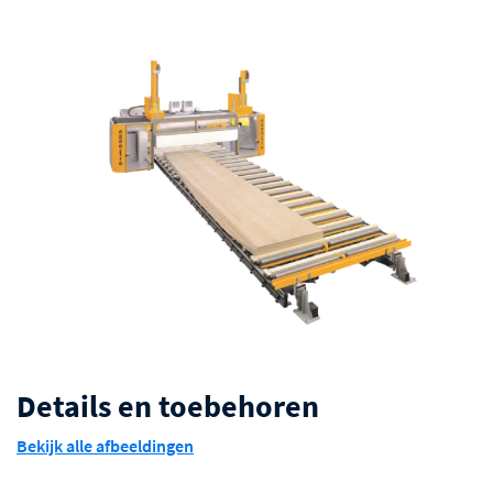
1200 mm met 55 Kw motor in S6 bij 4000 rpm.
Vacuümsysteem om de wanden op de werktafel te
vergrendelen.
Automatische groep voor nieten geïntegreerd op
de Z-as van de 5-assige spindel.
Balkenvergrendelingssysteem voor framewanden
bestaande uit pneumatische cups.
SIPS-paneel bewerkingstafel, compleet met
vacuümsysteem.
Tweede werkveld om in ‘non-stop’ cyclus te
werken.
Details en toebehoren
Bekijk alle afbeeldingen