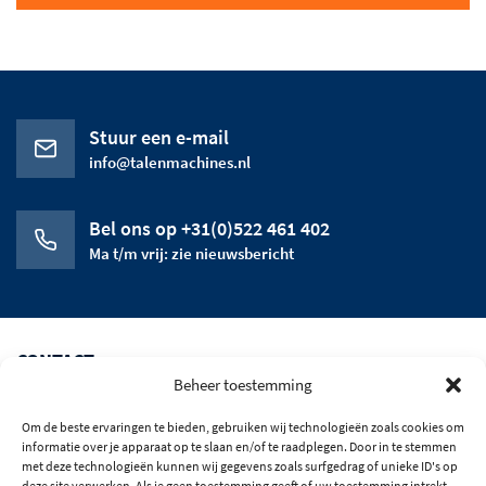
Stuur een e-mail
info@talenmachines.nl
Bel ons op +31(0)522 461 402
Ma t/m vrij: zie nieuwsbericht
CONTACT
Beheer toestemming
CATEGORIEEN
Om de beste ervaringen te bieden, gebruiken wij technologieën zoals cookies om
HET BEDRIJF
informatie over je apparaat op te slaan en/of te raadplegen. Door in te stemmen
met deze technologieën kunnen wij gegevens zoals surfgedrag of unieke ID's op
deze site verwerken. Als je geen toestemming geeft of uw toestemming intrekt,