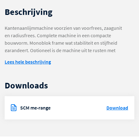
Beschrijving
Kantenaanlijmmachine voorzien van voorfrees, zaagunit
en radiusfrees. Complete machine in een compacte
bouwvorm. Monoblok frame wat stabiliteit en stijfheid
garandeert. Optioneel is de machine uit te rusten met
een borstelunit, lijmschraapunits en/of een sprayunit.
Lees hele beschrijving
Het bedieningspaneel bevindt zich bij de invoerzijde van
de machine.
Monoblok frame in staal dat stabiliteit en stijfheid
Downloads
garandeert.
De doorvoer wordt verzorgd door een een ketting aan de
onderzijde van het paneel.
SCM me-range
Download
Handmatige verstelling van de bovenbalk met
automatische positionering van de bewerkingsunits ten
opzichte van de paneeldikte.
Mechanisch digitale uitlezing van de geselecteerde