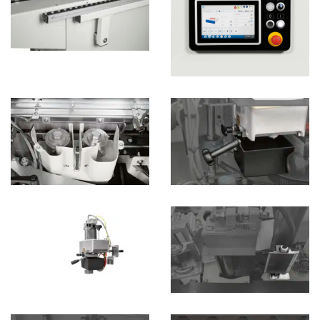
horizontale kopieerschoenen voor een nauwkeurige
positie van het gereedschap met referentie tot het
paneel. Snelle en nauwkeurige positionering van het
gereedschap dankzij de mechanische digitale uitlezing.
De unit is voorzien van combi beitelkoppen met R=2 of
R=3 mm , voor het gelijkgrezen van dun kantenband, het
aanbrengen van een radius én het gelijkfrezen van
massief houten latten.