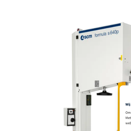
Wij
Om 
Met
web