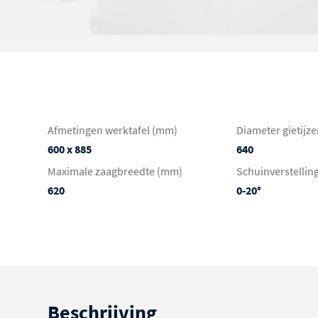
Afmetingen werktafel (mm)
Diameter gietijz
600 x 885
640
Maximale zaagbreedte (mm)
Schuinverstelling
620
0-20°
Beschrijving