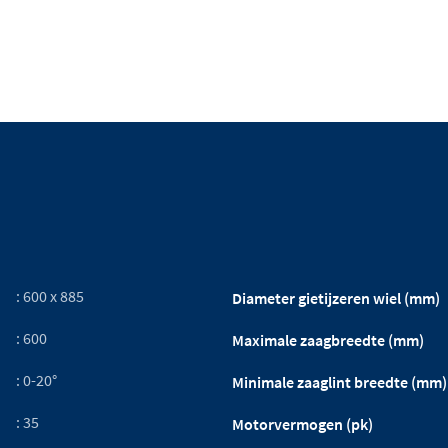
: 600 x 885
Diameter gietijzeren wiel (mm)
: 600
Maximale zaagbreedte (mm)
: 0-20°
Minimale zaaglint breedte (mm)
: 35
Motorvermogen (pk)