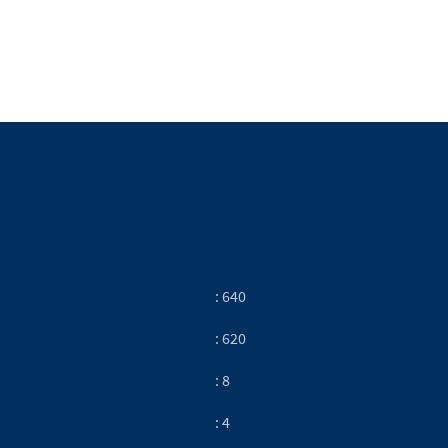
: 640
: 620
: 8
: 4