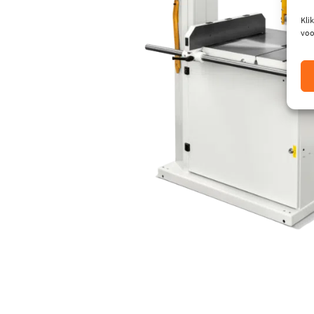
Klik
voo