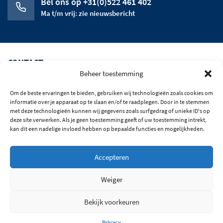
Bel ons op +31(0)522 461 402
Ma t/m vrij: zie nieuwsbericht
CONTACT
Beheer toestemming
CATEGORIEEN
Om de beste ervaringen te bieden, gebruiken wij technologieën zoals cookies om
HET BEDRIJF
informatie over je apparaat op te slaan en/of te raadplegen. Door in te stemmen
met deze technologieën kunnen wij gegevens zoals surfgedrag of unieke ID's op
deze site verwerken. Als je geen toestemming geeft of uw toestemming intrekt,
OPENINGSTIJDEN
kan dit een nadelige invloed hebben op bepaalde functies en mogelijkheden.
BLIJF OP DE HOOGTE
Accepteren
© 2026 Alle rechten voorbehouden
Weiger
Algemene Voorwaarden
Privacy
Bekijk voorkeuren
Privacy