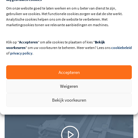
Om onze website goed te laten werken en om u beter van dienst te zijn,
gebruiken we cookies. Met functionele cookies zorgen we dat de site werkt.
Analytische cookies helpen ons om de website te verbeteren. Met
marketingcookies tonen we relevante aanbiedingen en machines.
Klik op "
Accepteren
" om alle cookies te plaatsen of kies "
Bekijk
voorkeuren
" om uw voorkeuren te beheren. Meer weten? Lees ons
cookiebeleid
of
privacy policy
.
optioneel: Xylent schaafas
Accepteren
Machine in werking
Weigeren
Bekijk voorkeuren