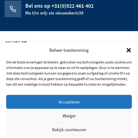
Bel ons op +31(0)522 461 402
Ma t/m vrij: zie nieuwsbericht
CONTACT
Beheer toestemming
CATEGORIEEN
Om de beste ervaringen te bieden, gebruiken wij technologieën zoals cookies om
HET BEDRIJF
informatie over je apparaat op te slaan en/of te raadplegen. Door in te stemmen
met deze technologieën kunnen wij gegevens zoals surfgedrag of unieke ID's op
deze site verwerken. Als je geen toestemming geeft of uw toestemming intrekt,
OPENINGSTIJDEN
kan dit een nadelige invloed hebben op bepaalde functies en mogelijkheden.
BLIJF OP DE HOOGTE
Accepteren
© 2026 Alle rechten voorbehouden
Weiger
Algemene Voorwaarden
Privacy
Bekijk voorkeuren