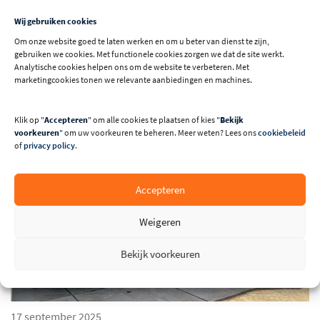
eenvoudige trappen tot complexe design exemplaren. Voor
Wij gebruiken cookies
het afkorten van het hout hebben we hier een Stromab TR601
Om onze website goed te laten werken en om u beter van dienst te zijn,
MX hoogwaardige afkortzaagmachine geleverd en
gebruiken we cookies. Met functionele cookies zorgen we dat de site werkt.
geïnstalleerd.
Analytische cookies helpen ons om de website te verbeteren. Met
marketingcookies tonen we relevante aanbiedingen en machines.
Lees meer
Klik op "
Accepteren
" om alle cookies te plaatsen of kies "
Bekijk
voorkeuren
" om uw voorkeuren te beheren. Meer weten? Lees ons
cookiebeleid
of
privacy policy
.
Accepteren
Weigeren
Bekijk voorkeuren
17 september 2025