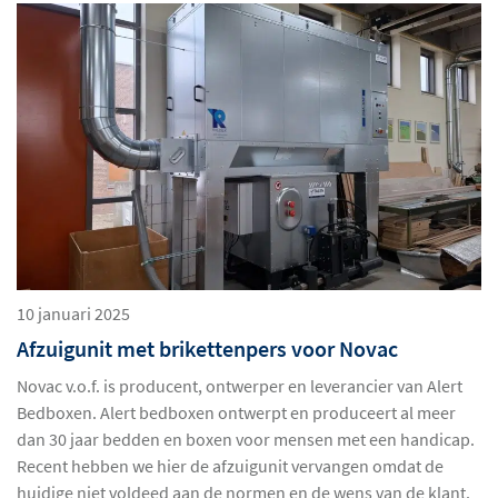
10 januari 2025
Afzuigunit met brikettenpers voor Novac
Novac v.o.f. is producent, ontwerper en leverancier van Alert
Bedboxen. Alert bedboxen ontwerpt en produceert al meer
dan 30 jaar bedden en boxen voor mensen met een handicap.
Recent hebben we hier de afzuigunit vervangen omdat de
huidige niet voldeed aan de normen en de wens van de klant.