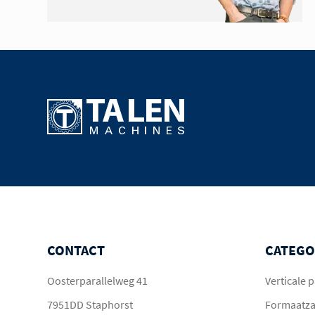
CONTACT
CATEGO
Oosterparallelweg 41
Verticale
7951DD Staphorst
Formaatz