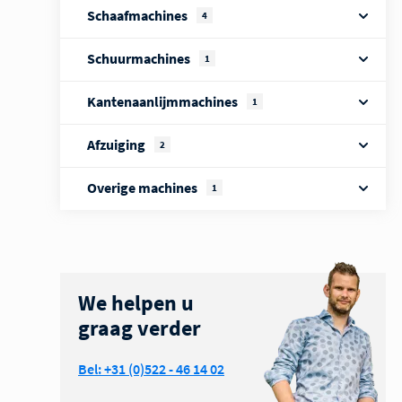
Schaafmachines
4
Schuurmachines
1
Kantenaanlijmmachines
1
Afzuiging
2
Overige machines
1
We helpen u
graag verder
Bel: +31 (0)522 - 46 14 02