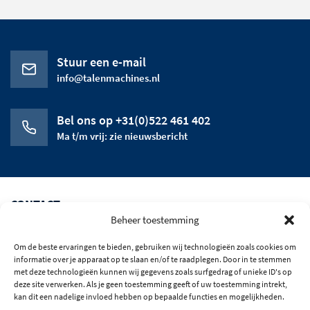
Stuur een e-mail
info@talenmachines.nl
Bel ons op +31(0)522 461 402
Ma t/m vrij: zie nieuwsbericht
CONTACT
Beheer toestemming
CATEGORIEEN
Om de beste ervaringen te bieden, gebruiken wij technologieën zoals cookies om
HET BEDRIJF
informatie over je apparaat op te slaan en/of te raadplegen. Door in te stemmen
met deze technologieën kunnen wij gegevens zoals surfgedrag of unieke ID's op
deze site verwerken. Als je geen toestemming geeft of uw toestemming intrekt,
OPENINGSTIJDEN
kan dit een nadelige invloed hebben op bepaalde functies en mogelijkheden.