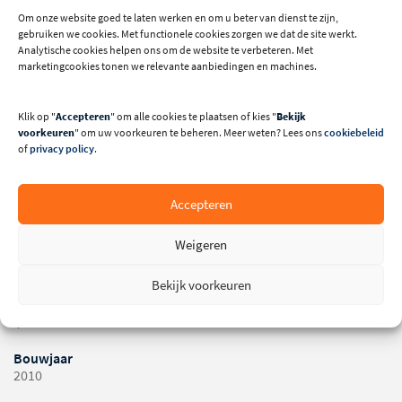
ANDERE GEBRUIKTE MACHINES
Om onze website goed te laten werken en om u beter van dienst te zijn,
gebruiken we cookies. Met functionele cookies zorgen we dat de site werkt.
Analytische cookies helpen ons om de website te verbeteren. Met
marketingcookies tonen we relevante aanbiedingen en machines.
Klik op "
Accepteren
" om alle cookies te plaatsen of kies "
Bekijk
voorkeuren
" om uw voorkeuren te beheren. Meer weten? Lees ons
cookiebeleid
of
privacy policy
.
Technische specificaties
Capaciteit (m³/h)
Accepteren
3450
Weigeren
Druk (Pa)
1700
Bekijk voorkeuren
Motorvermogen (pk)
4
Bouwjaar
2010