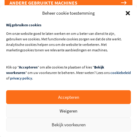
ANDERE GEBRUIKTE MACHINES
Beheer cookie toestemming
Wij gebruiken cookies
Om onze website goed te laten werken en om u beter van dienst te zijn,
gebruiken we cookies. Met functionele cookies zorgen we dat de site werkt.
Analytische cookies helpen ons om de website te verbeteren. Met
marketingcookies tonen we relevante aanbiedingen en machines.
Nieuwprijs van deze machine is circa EUR 8.000,00.
Klik op "
Accepteren
" om alle cookies te plaatsen of kies "
Bekijk
voorkeuren
" om uw voorkeuren te beheren. Meer weten? Lees ons
cookiebeleid
Technische specificaties
of
privacy policy
.
Merk
SCM
Accepteren
Machinenummer
Weigeren
MR002943
Serienummer
Bekijk voorkeuren
AF/006760