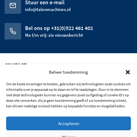
Stuur een e-mail
info@talenmachines.nl
Bel ons op +31(0)522 461 402
Ma t/m vrij: zie nieuwsbericht
CONTACT
Beheer toestemming
CATEGORIEEN
Om de beste ervaringen te bieden, gebruiken wij technologieën zoals cookies om
HET BEDRIJF
informatie over je apparaat op te slaan en/of te raadplegen. Door in te stemmen
met deze technologieën kunnen wij gegevens zoals surfgedrag of unieke ID's op
deze site verwerken. Als je geen toestemming geeft of uw toestemming intrekt,
OPENINGSTIJDEN
kan dit een nadelige invloed hebben op bepaalde functies en mogelijkheden.
BLIJF OP DE HOOGTE
Accepteren
© 2026 Alle rechten voorbehouden