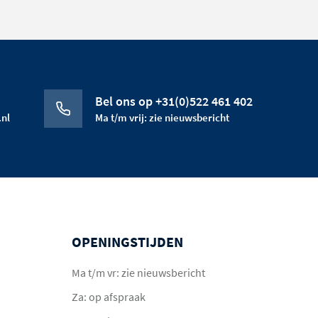
Bel ons op +31(0)522 461 402
nl
Ma t/m vrij: zie nieuwsbericht
OPENINGSTIJDEN
Ma t/m vr: zie nieuwsbericht
Za: op afspraak