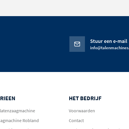
Stuur een e-mail
info@talenmachines.
RIEEN
HET BEDRIJF
 platenzaagmachine
Voorwaarden
aagmachine Robland
Contact