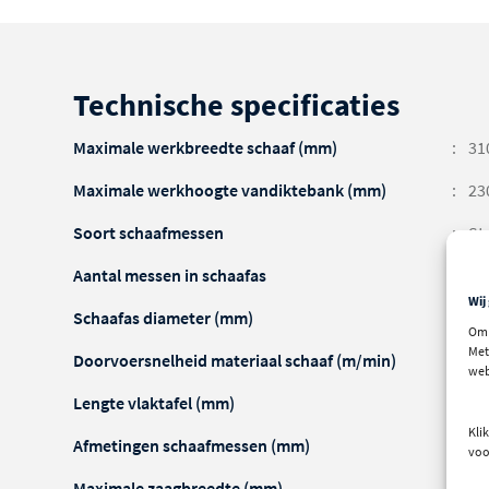
Technische specificaties
Maximale werkbreedte schaaf (mm)
31
Maximale werkhoogte vandiktebank (mm)
23
Soort schaafmessen
St
Aantal messen in schaafas
3
Wij
Schaafas diameter (mm)
70
Om 
Met
Doorvoersnelheid materiaal schaaf (m/min)
6
web
Lengte vlaktafel (mm)
13
Klik
Afmetingen schaafmessen (mm)
310
voo
Maximale zaagbreedte (mm)
65