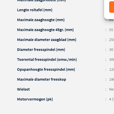
Lengte roltafel (mm)
14
Maximale zaaghoogte (mm)
85
Maximale zaaghoogte 45gr. (mm)
55
Maximale diameter zaagblad (mm)
25
Diameter freesspindel (mm)
30
Toerental freesspindel (omw./min)
30
Opspanhoogte freesspindel (mm)
12
Maximale diameter freeskop
18
Wielset
Ne
Motorvermogen (pk)
4 