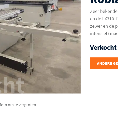
Zeer bekende
en de LX310. 
zelver en de 
intensief) ma
Verkocht
ANDERE G
cht
 foto om te vergroten