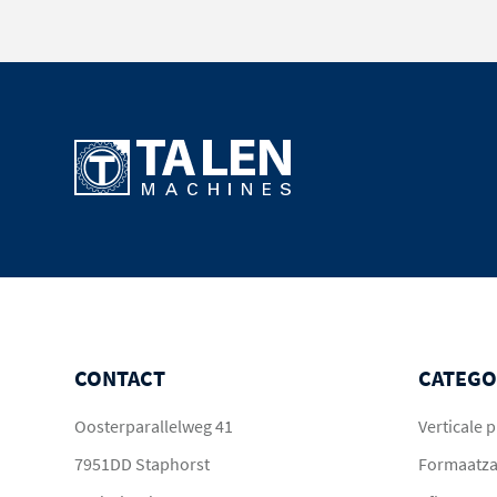
CONTACT
CATEGO
Oosterparallelweg 41
Verticale
7951DD Staphorst
Formaatz