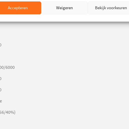
Accepteren
Weigeren
Bekijk voorkeuren
50
0
00/6000
0
0
e
(S6/40%)