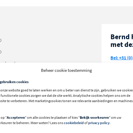
Bernd 
0
met de
0
Bel: +31 (0)
andaard
Beheer cookie toestemming
 gebruiken cookies
onze website goed te laten werken en om u beter van dienst te zijn, gebruiken we cookies
 functionele cookies zorgen we dat de site werkt. Analytische cookies helpen ons om de
Bezoek
site te verbeteren. Met marketingcookies tonen we relevante aanbiedingen en machines
in Sta
20
 op "
Accepteren
" om alle cookies te plaatsen of kies "
Bekijk voorkeuren
" om uw
 x 25 x 3
Meer info 
rkeuren te beheren. Meer weten? Lees ons
cookiebeleid
of
privacy policy
.
5