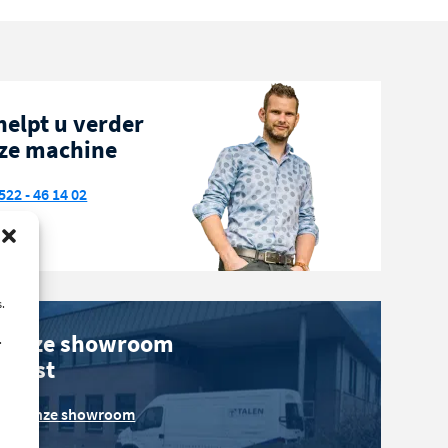
helpt u verder
ze machine
522 - 46 14 02
.
 onze showroom
.
phorst
over onze showroom