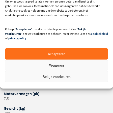
Om onze website goed te laten werken en om u beter van dienst te zijn,
gebruiken we cookies. Met functionele cookies zorgen we dat de site werkt.
Analytische cookies helpen ons om de website te verbeteren. Met
marketingcookies tonen we relevante aanbiedingen en machines.
Klik op "
Accepteren
" om alle cookies te plaatsen of kies "
Bekijk
voorkeuren
" om uw voorkeuren te beheren. Meer weten? Lees ons
cookiebeleid
Technische specificaties
of
privacy policy
.
Lengte roltafel (mm)
Accepteren
3000
Maximale zaaghoogte (mm)
Weigeren
100
Bekijk voorkeuren
Maximale diameter zaagblad (mm)
300
Motorvermogen (pk)
7,5
Gewicht (kg)