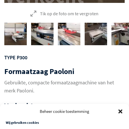
Tik op de foto om te vergroten
TYPE P300
Formaatzaag Paoloni
Gebruikte, compacte formaatzaagmachine van het
merk Paoloni.
Verkocht
Beheer cookie toestemming
Wij gebruiken cookies
ANDERE GEBRUIKTE MACHINES