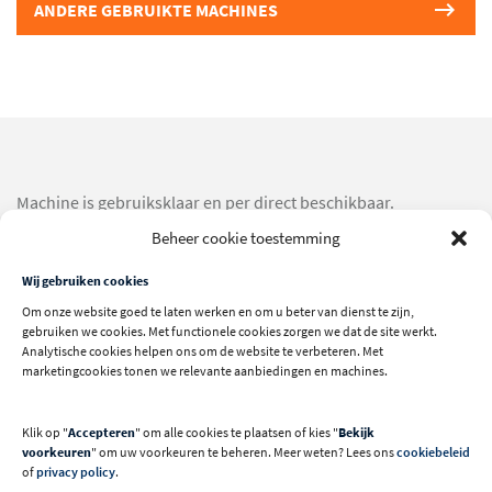
ANDERE GEBRUIKTE MACHINES
Machine is gebruiksklaar en per direct beschikbaar.
Beheer cookie toestemming
Technische specificaties
Wij gebruiken cookies
Om onze website goed te laten werken en om u beter van dienst te zijn,
Merk
gebruiken we cookies. Met functionele cookies zorgen we dat de site werkt.
Casadei
Analytische cookies helpen ons om de website te verbeteren. Met
marketingcookies tonen we relevante aanbiedingen en machines.
Serienummer
AB00014597
Klik op "
Accepteren
" om alle cookies te plaatsen of kies "
Bekijk
Max. zaagbladdiameter (mm)
voorkeuren
" om uw voorkeuren te beheren. Meer weten? Lees ons
cookiebeleid
400
of
privacy policy
.