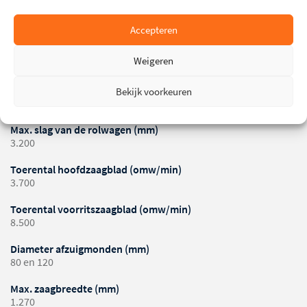
Zaagbladverstelling
0-45°
Accepteren
Max. zaaghoogte 90º (mm)
Weigeren
140
Max. zaaghoogte 45º (mm)
Bekijk voorkeuren
99
Max. slag van de rolwagen (mm)
3.200
Toerental hoofdzaagblad (omw/min)
3.700
Toerental voorritszaagblad (omw/min)
8.500
Diameter afzuigmonden (mm)
80 en 120
Max. zaagbreedte (mm)
1.270