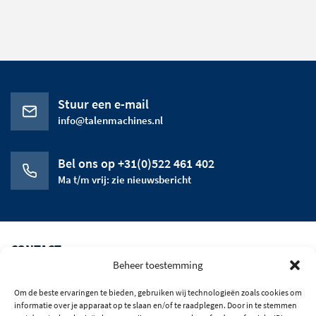
Stuur een e-mail
info@talenmachines.nl
Bel ons op +31(0)522 461 402
Ma t/m vrij: zie nieuwsbericht
CONTACT
Beheer toestemming
CATEGORIEEN
Om de beste ervaringen te bieden, gebruiken wij technologieën zoals cookies om
HET BEDRIJF
informatie over je apparaat op te slaan en/of te raadplegen. Door in te stemmen