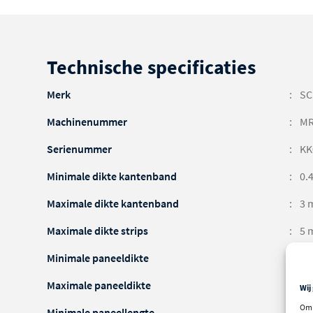
Technische specificaties
Merk
S
Machinenummer
MR
Serienummer
KK
Minimale dikte kantenband
0.
Maximale dikte kantenband
3 
Maximale dikte strips
5 
Minimale paneeldikte
12
Maximale paneeldikte
50
Wij
Om 
Minimale paneellengte
19