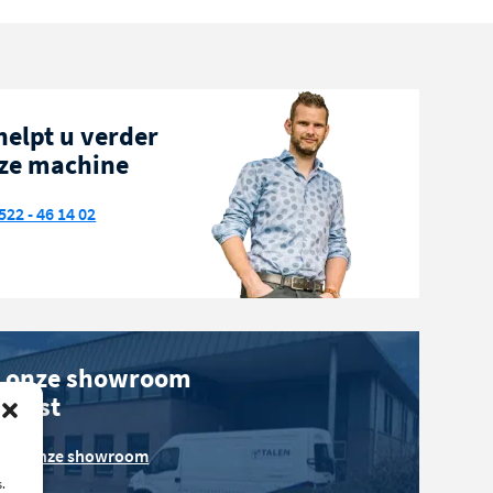
helpt u verder
ze machine
522 - 46 14 02
 onze showroom
phorst
over onze showroom
.