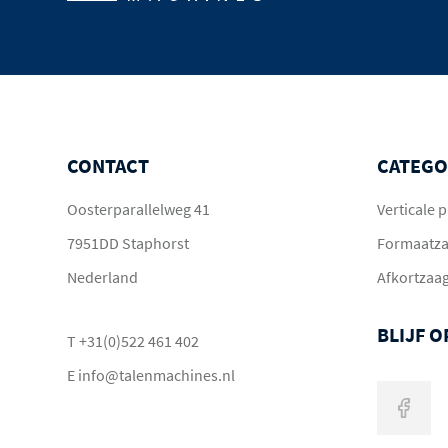
CONTACT
CATEGO
Oosterparallelweg 41
Verticale
7951DD Staphorst
Formaatz
Nederland
Afkortzaa
BLIJF 
T
+31(0)522 461 402
E
info@talenmachines.nl