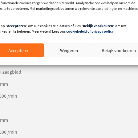
 functionele cookies zorgen we dat de site werkt. Analytische cookies helpen ons om de
site te verbeteren. Met marketingcookies tonen we relevante aanbiedingen en machines
 mm
/min
 op "
Accepteren
" om alle cookies te plaatsen of kies "
Bekijk voorkeuren
" om uw
rkeuren te beheren. Meer weten? Lees ons
cookiebeleid
of
privacy policy
.
e
8 kg
Accepteren
Weigeren
Bekijk voorkeuren
e
-zaagblad
 mm
000 /min
 mm
000 /min