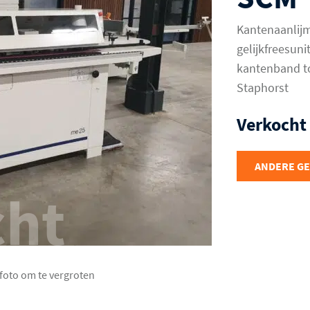
Kantenaanlijm
gelijkfreesuni
kantenband tot
Staphorst
Verkocht
ANDERE G
cht
 foto om te vergroten