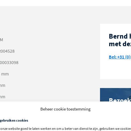
Bernd 
CM
met de
004528
Bel: +31 (0)
00033098
4 mm
mm
mm
Bezoek
in Sta
 mm
Beheer cookie toestemming
 mm
 gebruiken cookies
Meer info 
onze website goed te laten werken en om u beter van dienst te zijn, gebruiken we cookies
0 mm