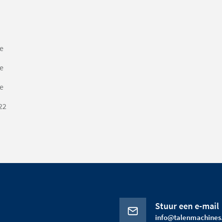
e
e
e
22
Stuur een e-mail
info@talenmachines.