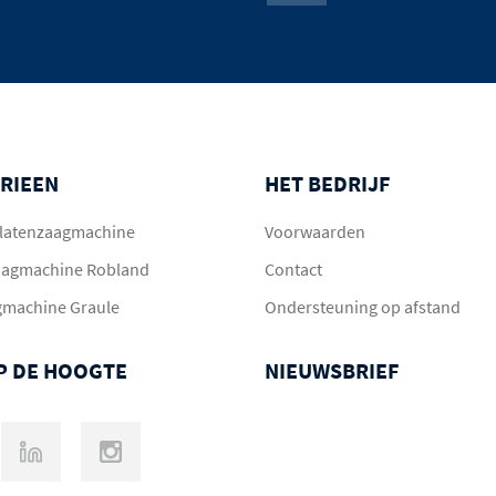
RIEEN
HET BEDRIJF
 platenzaagmachine
Voorwaarden
aagmachine Robland
Contact
gmachine Graule
Ondersteuning op afstand
OP DE HOOGTE
NIEUWSBRIEF