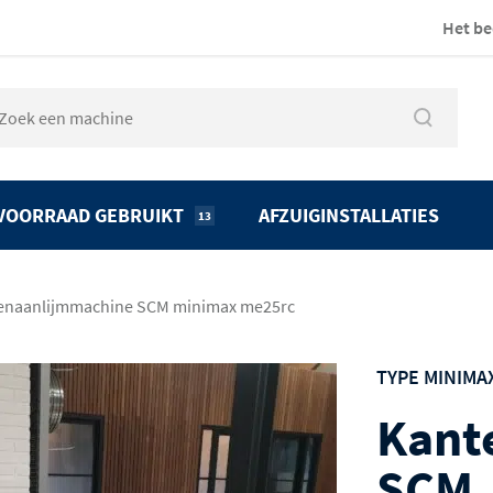
Het be
VOORRAAD GEBRUIKT
AFZUIGINSTALLATIES
13
enaanlijmmachine SCM minimax me25rc
TYPE MINIMA
Kant
SCM