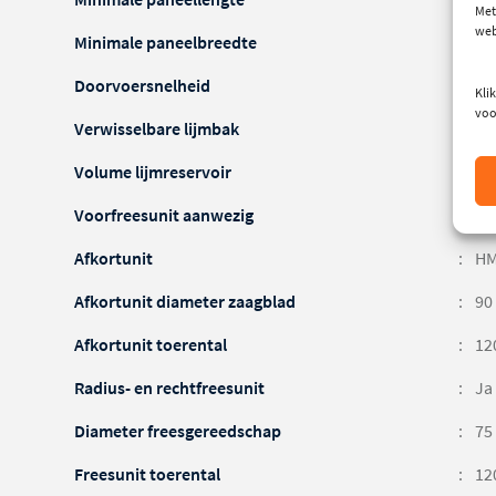
Met
web
Minimale paneelbreedte
65
Doorvoersnelheid
7 
Klik
voo
Verwisselbare lijmbak
Ne
Volume lijmreservoir
0,
Voorfreesunit aanwezig
Ne
Afkortunit
HM
Afkortunit diameter zaagblad
90
Afkortunit toerental
12
Radius- en rechtfreesunit
Ja
Diameter freesgereedschap
75
Freesunit toerental
12