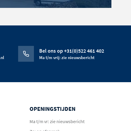
Bel ons op +31(0)522 461 402
nl
Ma t/m vrij: zie nieuwsbericht
OPENINGSTIJDEN
Ma t/m vr: zie nieuwsbericht