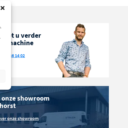
.
helpt u verder
.
ze machine
522 - 46 14 02
 onze showroom
phorst
over onze showroom