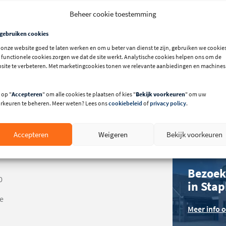
Beheer cookie toestemming
 gebruiken cookies
onze website goed te laten werken en om u beter van dienst te zijn, gebruiken we cookies
 functionele cookies zorgen we dat de site werkt. Analytische cookies helpen ons om de
Bernd 
site te verbeteren. Met marketingcookies tonen we relevante aanbiedingen en machines
met de
 op "
Accepteren
" om alle cookies te plaatsen of kies "
Bekijk voorkeuren
" om uw
Bel: +31 (0)
94
rkeuren te beheren. Meer weten? Lees ons
cookiebeleid
of
privacy policy
.
Accepteren
Weigeren
Bekijk voorkeuren
e
Bezoek
0
in Sta
e
Meer info 