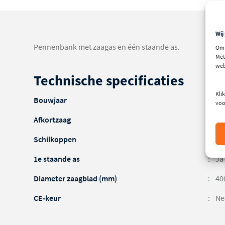
Wij
Pennenbank met zaagas en één staande as.
Om 
Met
web
Technische specificaties
Klik
Bouwjaar
19
voo
Afkortzaag
Ja
Schilkoppen
Ne
1e staande as
Ja
Diameter zaagblad (mm)
40
CE-keur
Ne