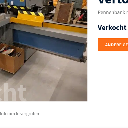
Pennenbank m
Verkocht
ANDERE G
cht
 foto om te vergroten