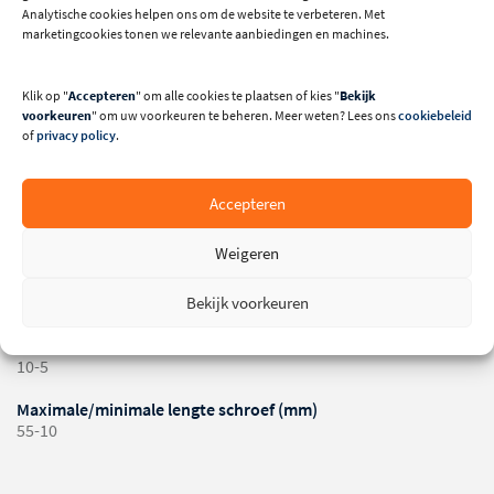
Analytische cookies helpen ons om de website te verbeteren. Met
marketingcookies tonen we relevante aanbiedingen en machines.
Klik op "
Accepteren
" om alle cookies te plaatsen of kies "
Bekijk
voorkeuren
" om uw voorkeuren te beheren. Meer weten? Lees ons
cookiebeleid
of
privacy policy
.
Technische specificaties
Accepteren
Bouwjaar
2012
Weigeren
Benodigde persluchtdruk (bar)
7
Bekijk voorkeuren
Maximale/minimale diameter kop van schroef (mm)
10-5
Maximale/minimale lengte schroef (mm)
55-10