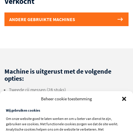
Verkocht
ANDERE GEBRUIKTE MACHINES
Machine is uitgerust met de volgende
opties:
Tweede rij messen (28 stuks)
Beheer cookie toestemming
Invoeropening 600 x 1.050
Wij gebruiken cookies
Om onze website goed te laten werken en om u beter van dienst te zijn,
Technische specificaties
gebruiken we cookies. Met functionele cookies zorgen we dat de site werkt.
Analytische cookies helpen ons om de website te verbeteren. Met