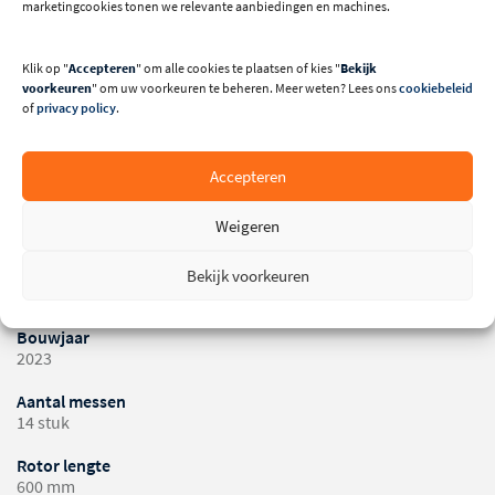
marketingcookies tonen we relevante aanbiedingen en machines.
Merk
Weima
Klik op "
Accepteren
" om alle cookies te plaatsen of kies "
Bekijk
Machinenummer
voorkeuren
" om uw voorkeuren te beheren. Meer weten? Lees ons
cookiebeleid
MR004816
of
privacy policy
.
Serienummer
510-4640
Accepteren
Diameter afzuigmond
Weigeren
160 mm
Gewicht
Bekijk voorkeuren
1.300 kg
Bouwjaar
2023
Aantal messen
14 stuk
Rotor lengte
600 mm