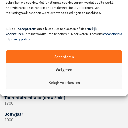
ANDERE GEBRUIKTE MACHINES
gebruiken we cookies. Met functionele cookies zorgen we dat de site werkt.
Analytische cookies helpen ons om de website te verbeteren. Met
marketingcookies tonen we relevante aanbiedingen en machines.
Klik op "
Accepteren
" om alle cookies te plaatsen of kies "
Bekijk
voorkeuren
" om uw voorkeuren te beheren. Meer weten? Lees ons
cookiebeleid
of
privacy policy
.
Technische specificaties
Accepteren
Afmetingen spuitwand (mm)
Weigeren
3000 x 950 x 2000
Motorvermogen ventilator (kw)
Bekijk voorkeuren
2
Toerental venitalor (omw./min)
1700
Bouwjaar
2000