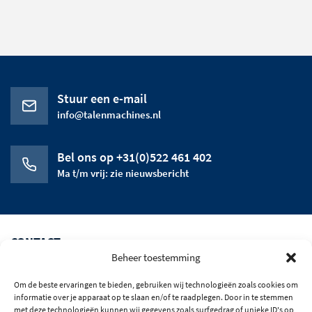
Stuur een e-mail
info@talenmachines.nl
Bel ons op +31(0)522 461 402
Ma t/m vrij: zie nieuwsbericht
CONTACT
Beheer toestemming
CATEGORIEEN
Om de beste ervaringen te bieden, gebruiken wij technologieën zoals cookies om
HET BEDRIJF
informatie over je apparaat op te slaan en/of te raadplegen. Door in te stemmen
met deze technologieën kunnen wij gegevens zoals surfgedrag of unieke ID's op