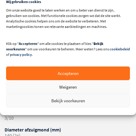
Wij gebruiken cookies
Om onze website goed te laten werken en om u beter van dienst te zijn,
ANDERE GEBRUIKTE MACHINES
gebruiken we cookies. Met functionele cookies zorgen we dat de site werkt.
Analytische cookies helpen ons om de website te verbeteren. Met
marketingcookies tonen we relevante aanbiedingen en machines.
Klik op "
Accepteren
" om alle cookies te plaatsen of kies "
Bekijk
voorkeuren
" om uw voorkeuren te beheren. Meer weten? Lees ons
cookiebeleid
of
privacy policy
.
Technische specificaties
Accepteren
Maximale schuurbreedte (mm)
300
Weigeren
Minimale diameter borstel (mm)
220
Bekijk voorkeuren
Doorvoersnelheden (m/min)
3/10
Diameter afzuigmond (mm)
140 (2x)