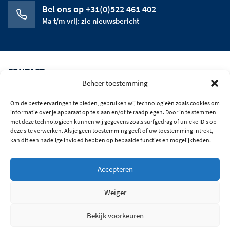
Bel ons op +31(0)522 461 402
Ma t/m vrij: zie nieuwsbericht
CONTACT
Beheer toestemming
CATEGORIEEN
Om de beste ervaringen te bieden, gebruiken wij technologieën zoals cookies om
HET BEDRIJF
informatie over je apparaat op te slaan en/of te raadplegen. Door in te stemmen
met deze technologieën kunnen wij gegevens zoals surfgedrag of unieke ID's op
deze site verwerken. Als je geen toestemming geeft of uw toestemming intrekt,
OPENINGSTIJDEN
kan dit een nadelige invloed hebben op bepaalde functies en mogelijkheden.
BLIJF OP DE HOOGTE
Accepteren
© 2026 Alle rechten voorbehouden
Weiger
Algemene Voorwaarden
Privacy
Bekijk voorkeuren