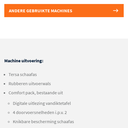
ANDERE GEBRUIKTE MACHINES
Machine uitvoering:
Tersa schaafas
Rubberen uitvoerwals
Comfort pack, bestaande uit
Digitale uitlezing vandiktetafel
4 doorvoersnelheden i.p.v. 2
Knikbare bescherming schaafas