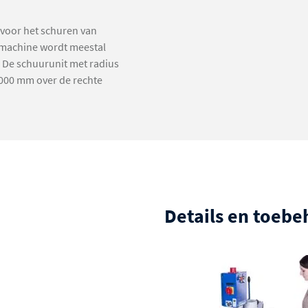
voor het schuren van
 machine wordt meestal
 De schuurunit met radius
1000 mm over de rechte
egelijkertijd te
are oscillatie en de zware
taat. De royaal
iging maakt het de
Details en toeb