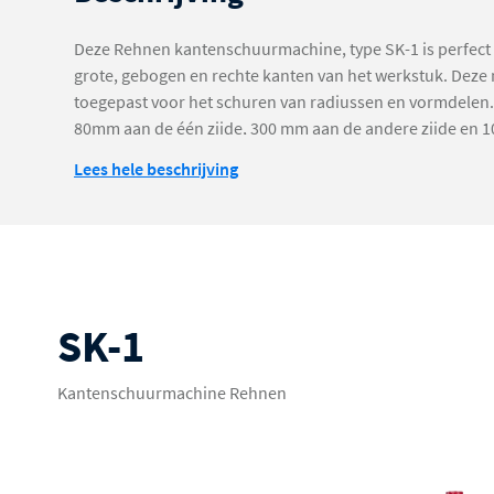
Deze Rehnen kantenschuurmachine, type SK-1 is perfect 
grote, gebogen en rechte kanten van het werkstuk. Deze
toegepast voor het schuren van radiussen en vormdelen.
80mm aan de één zijde, 300 mm aan de andere zijde en 
zijde is breed inzetbaar. Eventueel met meerdere mensen t
Lees hele beschrijving
gebruiken. De pneumatisch, traploos in de hoogte instelb
gietijzeren schuurunit zorgen voor een strak schuur resul
ontworpen omringende werktafel met geïntegreerde afzu
gebruikers gemakkelijk en is ergonomisch werken.
SK-1
Kantenschuurmachine Rehnen