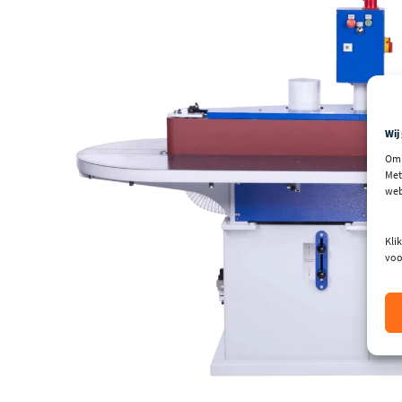
Wij
Om 
Met
web
Klik
voo