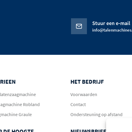
Stuur een e-mail
info@talenmachines.
RIEEN
HET BEDRIJF
 platenzaagmachine
Voorwaarden
aagmachine Robland
Contact
gmachine Graule
Ondersteuning op afstand
OP DE HOOGTE
NIEUWSBRIEF