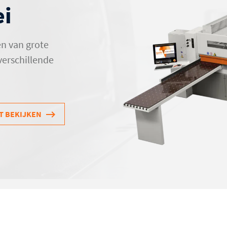
ei
en van grote
verschillende
T BEKIJKEN