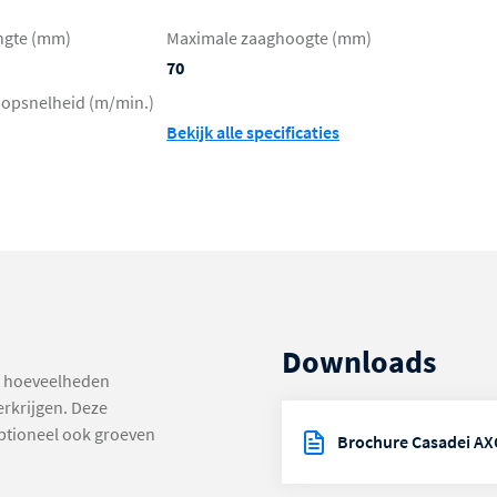
ngte (mm)
Maximale zaaghoogte (mm)
70
oopsnelheid (m/min.)
Bekijk alle specificaties
Downloads
te hoeveelheden
erkrijgen. Deze
optioneel ook groeven
Brochure Casadei A