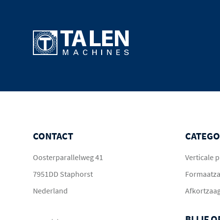
CONTACT
CATEGO
Oosterparallelweg 41
Verticale
7951DD Staphorst
Formaatz
Nederland
Afkortzaa
BLIJF 