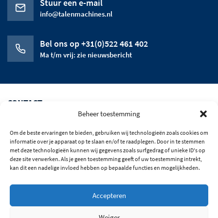
Stuur een e-mail
info@talenmachines.nl
Bel ons op +31(0)522 461 402
Ma t/m vrij: zie nieuwsbericht
CONTACT
Beheer toestemming
CATEGORIEEN
Om de beste ervaringen te bieden, gebruiken wij technologieën zoals cookies om
HET BEDRIJF
informatie over je apparaat op te slaan en/of te raadplegen. Door in te stemmen
met deze technologieën kunnen wij gegevens zoals surfgedrag of unieke ID's op
deze site verwerken. Als je geen toestemming geeft of uw toestemming intrekt,
OPENINGSTIJDEN
kan dit een nadelige invloed hebben op bepaalde functies en mogelijkheden.
BLIJF OP DE HOOGTE
Accepteren
© 2026 Alle rechten voorbehouden
Weiger