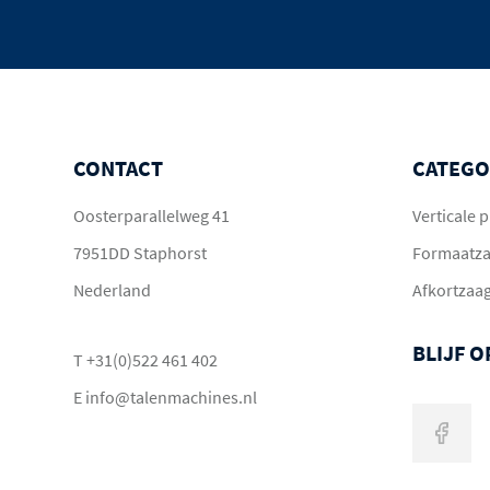
CONTACT
CATEGO
Oosterparallelweg 41
Verticale
7951DD Staphorst
Formaatz
Nederland
Afkortzaa
BLIJF 
T
+31(0)522 461 402
E
info@talenmachines.nl