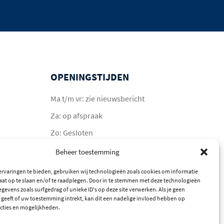
OPENINGSTIJDEN
Ma t/m vr: zie nieuwsbericht
Za: op afspraak
Zo: Gesloten
Beheer toestemming
rvaringen te bieden, gebruiken wij technologieën zoals cookies om informatie
aat op te slaan en/of te raadplegen. Door in te stemmen met deze technologieën
gevens zoals surfgedrag of unieke ID's op deze site verwerken. Als je geen
geeft of uw toestemming intrekt, kan dit een nadelige invloed hebben op
cties en mogelijkheden.