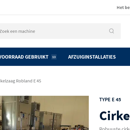
Het be
VOORRAAD GEBRUIKT
AFZUIGINSTALLATIES
13
rkelzaag Robland E 45
TYPE E 45
Cirk
Robuuste cirk