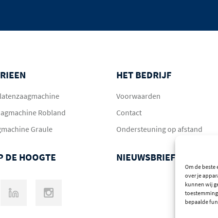
RIEEN
HET BEDRIJF
 platenzaagmachine
Voorwaarden
aagmachine Robland
Contact
gmachine Graule
Ondersteuning op afstand
OP DE HOOGTE
NIEUWSBRIEF
Om de beste e
over je appar
kunnen wij ge
toestemming 
bepaalde fun