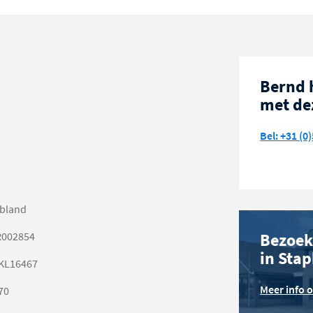
Bernd 
met de
Bel: +31 (0)
bland
002854
Bezoek
in Sta
KL16467
Meer info 
70