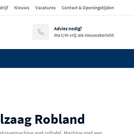
drijf
Nieuws
Vacatures
Contact & Openingstijden
Advies nodig?
Ma t/m vrij: zie nieuwsbericht
elzaag Robland
elzaagmachine met roltafel. Machine met een