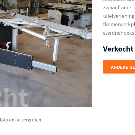
zwaar frame, e
tafelverlening
timmerwerkpl
sterdriehoeks
Verkocht
ANDERE G
cht
 foto om te vergroten