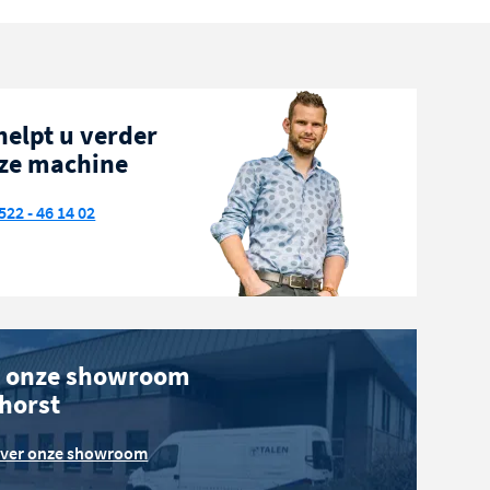
helpt u verder
ze machine
522 - 46 14 02
 onze showroom
phorst
over onze showroom