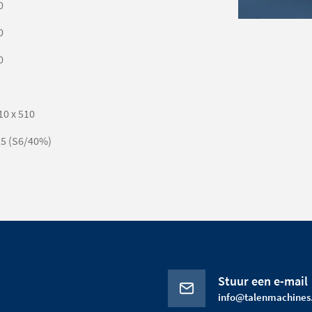
0
0
0
10 x 510
,5 (S6/40%)
Stuur een e-mail
info@talenmachines.