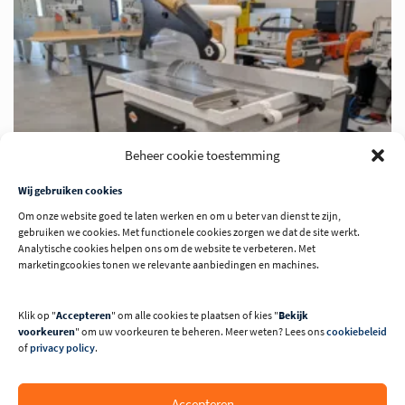
Beheer cookie toestemming
Wij gebruiken cookies
Om onze website goed te laten werken en om u beter van dienst te zijn,
gebruiken we cookies. Met functionele cookies zorgen we dat de site werkt.
Analytische cookies helpen ons om de website te verbeteren. Met
marketingcookies tonen we relevante aanbiedingen en machines.
Cirkelzaagmachine Harwi 130 / 625 Premium
Klik op "
Accepteren
" om alle cookies te plaatsen of kies "
Bekijk
voorkeuren
" om uw voorkeuren te beheren. Meer weten? Lees ons
cookiebeleid
Schulpzaagmachine met zeer grote staat van dienst. Vaak
of
privacy policy
.
staat een 'Harwi 130' synoniem voor cirkelzaagmachine.
Accepteren