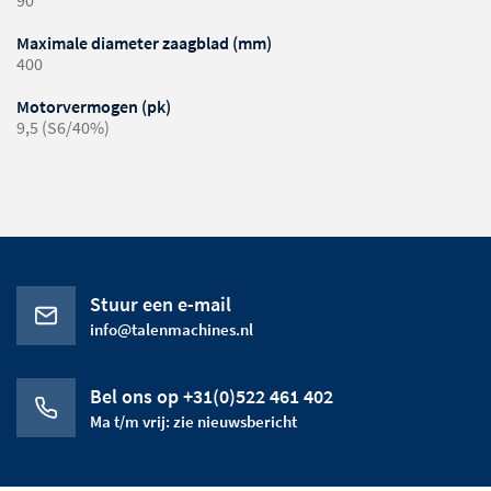
90
Maximale diameter zaagblad (mm)
400
Motorvermogen (pk)
9,5 (S6/40%)
Stuur een e-mail
info@talenmachines.nl
Bel ons op +31(0)522 461 402
Ma t/m vrij: zie nieuwsbericht