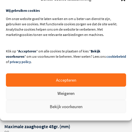
Wij gebruiken cookies
Om onze website goed te laten werken en om u beter van dienst te zijn,
gebruiken we cookies. Met functionele cookies zorgen we dat de site werkt.
Analytische cookies helpen ons om de website te verbeteren. Met
marketingcookies tonen we relevante aanbiedingen en machines.
Technische specificaties
Klik op "
Accepteren
" om alle cookies te plaatsen of kies "
Bekijk
voorkeuren
" om uw voorkeuren te beheren. Meer weten? Lees ons
cookiebeleid
Merk
of
privacy policy
.
Robland
Maximale zaagbreedte (mm)
Accepteren
1250
Lengte roltafel (mm)
Weigeren
3200
Bekijk voorkeuren
Maximale zaaghoogte (mm)
125
Maximale zaaghoogte 45gr. (mm)