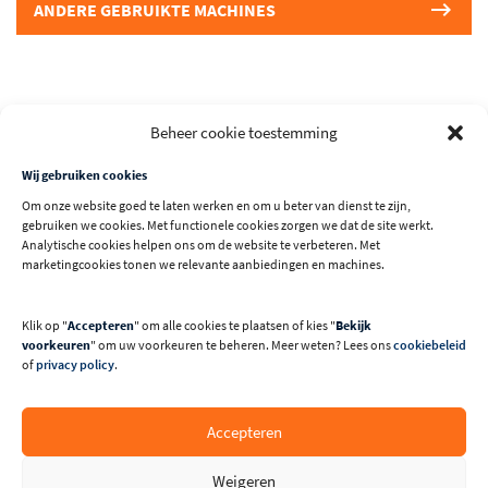
ANDERE GEBRUIKTE MACHINES
Beheer cookie toestemming
Wij gebruiken cookies
Machine is uitgerust met volgende opties:
Om onze website goed te laten werken en om u beter van dienst te zijn,
gebruiken we cookies. Met functionele cookies zorgen we dat de site werkt.
Analytische cookies helpen ons om de website te verbeteren. Met
Bovenhangende zaagbeveiliging
marketingcookies tonen we relevante aanbiedingen en machines.
Motorvermogen S6 5kW (6,6 PK)
Oplegtafel met afkortgeleider met 2 wegklapbare
Klik op "
Accepteren
" om alle cookies te plaatsen of kies "
Bekijk
aanslagnokken
voorkeuren
" om uw voorkeuren te beheren. Meer weten? Lees ons
cookiebeleid
of
privacy policy
.
Accepteren
Technische specificaties
Weigeren
Maximale zaagbreedte (mm)