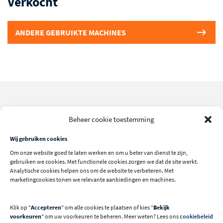
Verkocht
ANDERE GEBRUIKTE MACHINES
Machine uitvoering
Beheer cookie toestemming
2600 mm lange roltafel
Wij gebruiken cookies
Om onze website goed te laten werken en om u beter van dienst te zijn,
Mechanisch digitale uitlezing schuinte zaagblad
gebruiken we cookies. Met functionele cookies zorgen we dat de site werkt.
Digitale uitlezing parallelgeleider
Analytische cookies helpen ons om de website te verbeteren. Met
marketingcookies tonen we relevante aanbiedingen en machines.
Voorritszaagunit
Bovenhangende zaagbeveiliging
Klik op "
Accepteren
" om alle cookies te plaatsen of kies "
Bekijk
voorkeuren
" om uw voorkeuren te beheren. Meer weten? Lees ons
cookiebeleid
Extra motorvermogen (6.6pk)