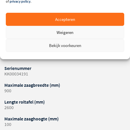
of
privacy policy
.
Accepteren
Technische specificaties
Weigeren
Merk
SCM
Bekijk voorkeuren
Machinenummer
MR004585
Serienummer
KK00034191
Maximale zaagbreedte (mm)
900
Lengte roltafel (mm)
2600
Maximale zaaghoogte (mm)
100