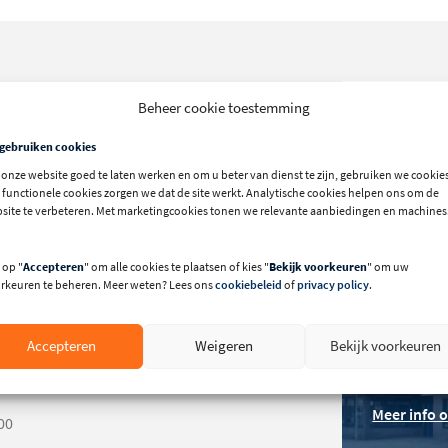
Beheer cookie toestemming
Bernd 
met de
 gebruiken cookies
onze website goed te laten werken en om u beter van dienst te zijn, gebruiken we cookies
Bel: +31 (0)
 functionele cookies zorgen we dat de site werkt. Analytische cookies helpen ons om de
site te verbeteren. Met marketingcookies tonen we relevante aanbiedingen en machines
CM
 op "
Accepteren
" om alle cookies te plaatsen of kies "
Bekijk voorkeuren
" om uw
rkeuren te beheren. Meer weten? Lees ons
cookiebeleid
of
privacy policy
.
002727
Bezoek
00006652
Accepteren
Weigeren
Bekijk voorkeuren
in Sta
70
Meer info 
00