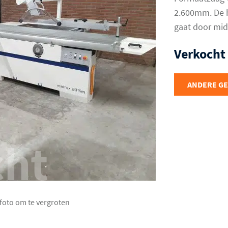
2.600mm. De h
gaat door mid
Verkocht
ANDERE G
cht
 foto om te vergroten