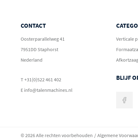
CONTACT
CATEGO
Oosterparallelweg 41
Verticale
7951DD Staphorst
Formaatz
Nederland
Afkortzaa
BLIJF 
T
+31(0)522 461 402
E
info@talenmachines.nl
© 2026 Alle rechten voorbehouden
Algemene Voorwaa