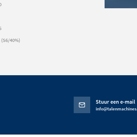
0
5
6 (S6/40%)
Stuur een e-mail
info@talenmachines.