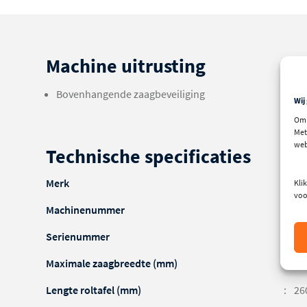
Machine uitrusting
Bovenhangende zaagbeveiliging
Wij
Om 
Met
web
Technische specificaties
Merk
S
Klik
voo
Machinenummer
MR
Serienummer
KK
Maximale zaagbreedte (mm)
12
Lengte roltafel (mm)
26