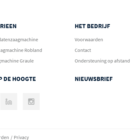
RIEEN
HET BEDRIJF
 platenzaagmachine
Voorwaarden
aagmachine Robland
Contact
gmachine Graule
Ondersteuning op afstand
OP DE HOOGTE
NIEUWSBRIEF
rden
Privacy