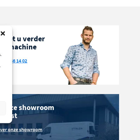
helpt u verder
ze machine
.
522 - 46 14 02
.
 onze showroom
phorst
over onze showroom