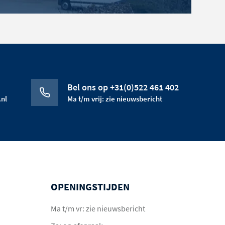
Bel ons op +31(0)522 461 402
nl
Ma t/m vrij: zie nieuwsbericht
OPENINGSTIJDEN
Ma t/m vr: zie nieuwsbericht