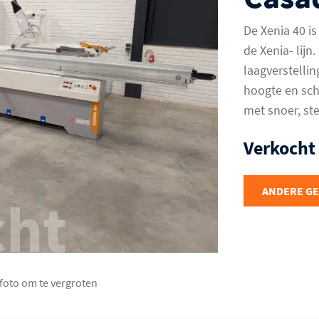
De Xenia 40 i
de Xenia- lijn
laagverstellin
hoogte en schu
met snoer, st
Verkocht
ANDERE G
cht
 foto om te vergroten