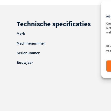
Wij
Technische specificaties
Om 
Met
web
Merk
Ca
Machinenummer
MR
Klik
voo
Serienummer
AB
Bouwjaar
20