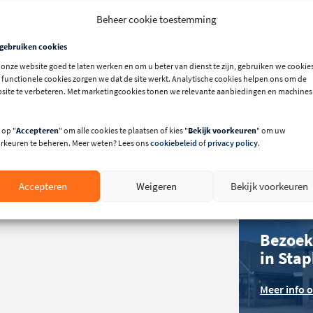
Beheer cookie toestemming
 gebruiken cookies
onze website goed te laten werken en om u beter van dienst te zijn, gebruiken we cookies
 functionele cookies zorgen we dat de site werkt. Analytische cookies helpen ons om de
Bernd 
site te verbeteren. Met marketingcookies tonen we relevante aanbiedingen en machines
sadei
met de
005075
 op "
Accepteren
" om alle cookies te plaatsen of kies "
Bekijk voorkeuren
" om uw
Bel: +31 (0)
rkeuren te beheren. Meer weten? Lees ons
cookiebeleid
of
privacy policy
.
00031368
23
Accepteren
Weigeren
Bekijk voorkeuren
Bezoek
in Sta
Meer info 