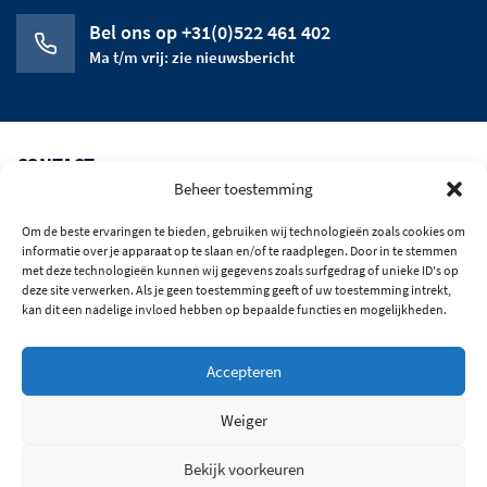
Bel ons op +31(0)522 461 402
Ma t/m vrij: zie nieuwsbericht
CONTACT
Beheer toestemming
CATEGORIEEN
Om de beste ervaringen te bieden, gebruiken wij technologieën zoals cookies om
HET BEDRIJF
informatie over je apparaat op te slaan en/of te raadplegen. Door in te stemmen
met deze technologieën kunnen wij gegevens zoals surfgedrag of unieke ID's op
deze site verwerken. Als je geen toestemming geeft of uw toestemming intrekt,
OPENINGSTIJDEN
kan dit een nadelige invloed hebben op bepaalde functies en mogelijkheden.
BLIJF OP DE HOOGTE
Accepteren
© 2026 Alle rechten voorbehouden
Weiger
Algemene Voorwaarden
Privacy
Bekijk voorkeuren